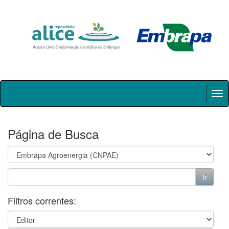
Skip
navigation
Página de Busca
Filtros correntes: