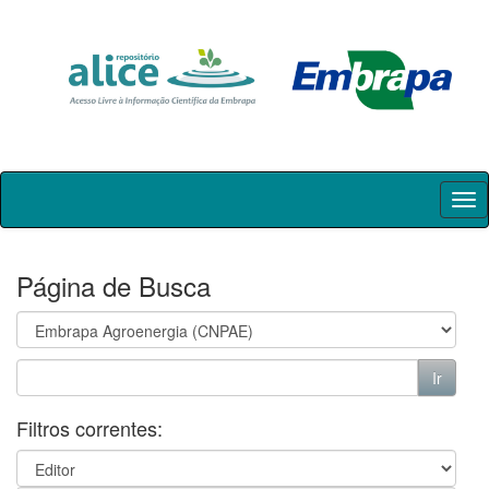
Skip
navigation
Página de Busca
Filtros correntes: