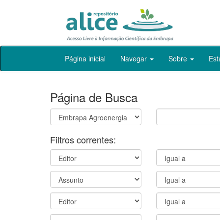
Skip
Página inicial
Navegar
Sobre
Est
navigation
Página de Busca
Filtros correntes: