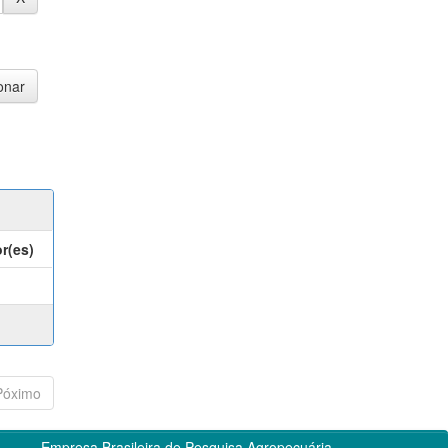
r(es)
Póximo
Empresa Brasileira de Pesquisa Agropecuária -