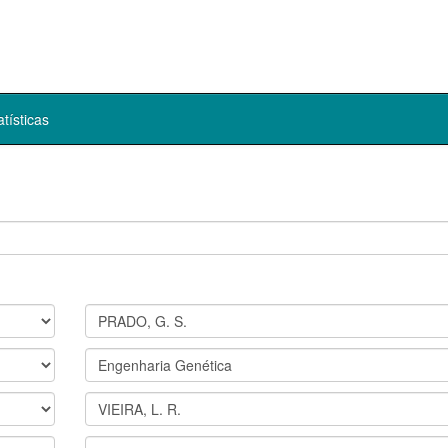
atísticas