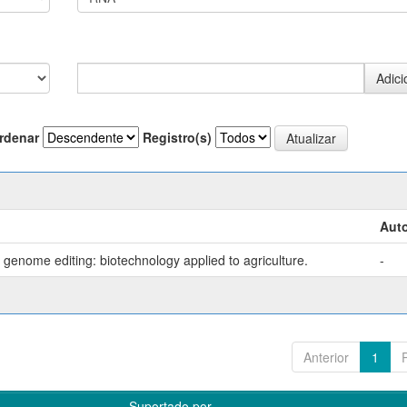
rdenar
Registro(s)
Auto
genome editing: biotechnology applied to agriculture.
-
Anterior
1
Suportado por