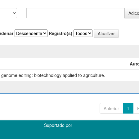
rdenar
Registro(s)
Auto
genome editing: biotechnology applied to agriculture.
-
Anterior
1
Suportado por