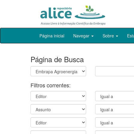
Skip
Página inicial
Navegar
Sobre
Est
navigation
Página de Busca
Filtros correntes: