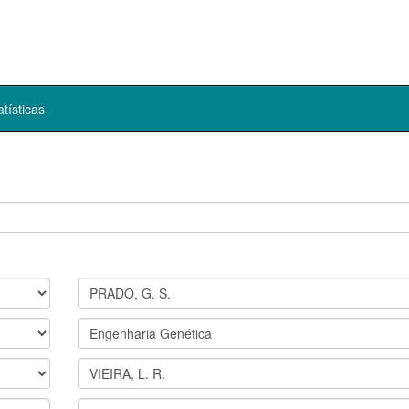
atísticas