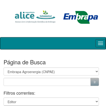
Skip
navigation
Página de Busca
Filtros correntes: