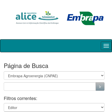
Skip
navigation
Página de Busca
Filtros correntes: