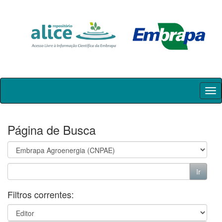
Skip
navigation
Página de Busca
Filtros correntes: