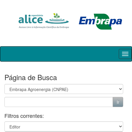
Skip
navigation
Página de Busca
Filtros correntes: