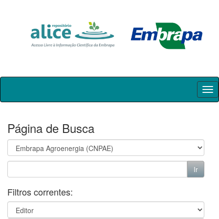
Skip
navigation
Página de Busca
Filtros correntes: