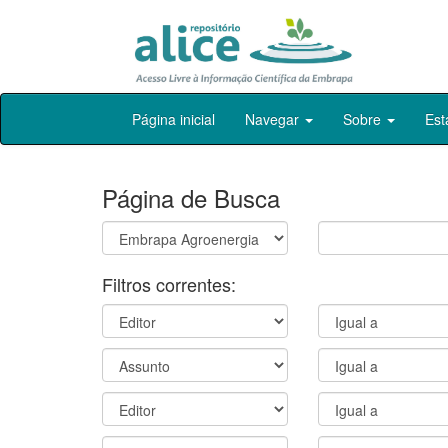
Skip
Página inicial
Navegar
Sobre
Est
navigation
Página de Busca
Filtros correntes: