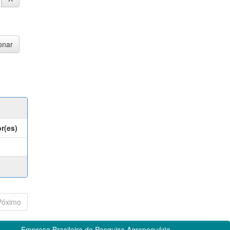
r(es)
Póximo
Empresa Brasileira de Pesquisa Agropecuária -