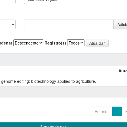
rdenar
Registro(s)
Auto
genome editing: biotechnology applied to agriculture.
-
Anterior
1
Suportado por