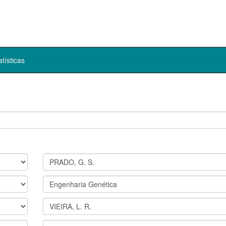
atísticas