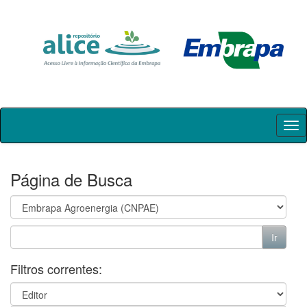
Skip
navigation
Página de Busca
Filtros correntes: