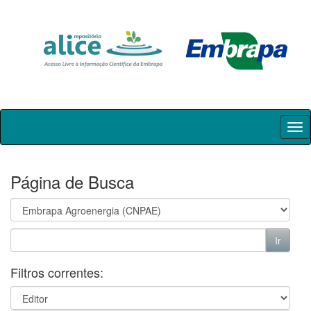
Skip
navigation
Página de Busca
Filtros correntes: