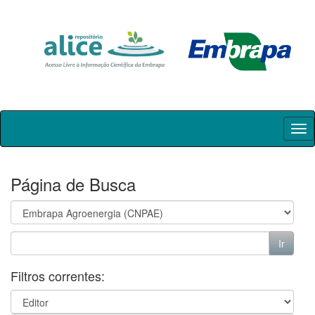
Skip
navigation
Página de Busca
Filtros correntes: