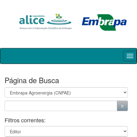
Skip
navigation
Página de Busca
Filtros correntes: