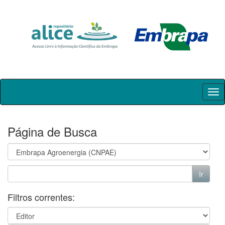
Skip
navigation
Página de Busca
Filtros correntes: