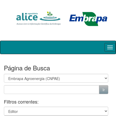
Skip
navigation
Página de Busca
Filtros correntes: