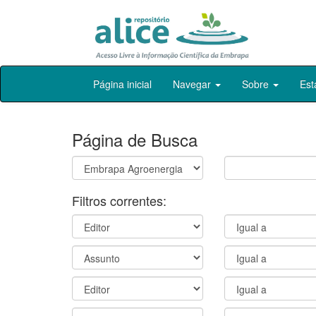
Skip
Página inicial
Navegar
Sobre
Est
navigation
Página de Busca
Filtros correntes: