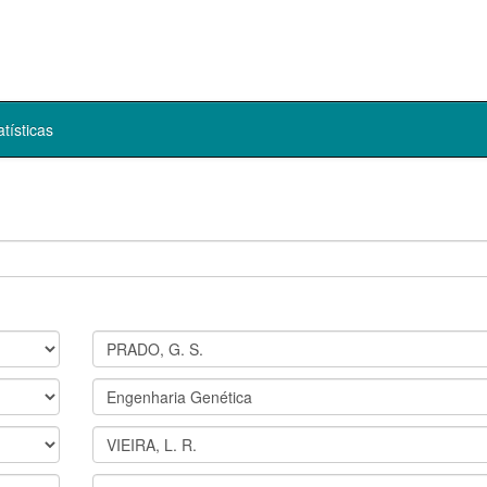
atísticas