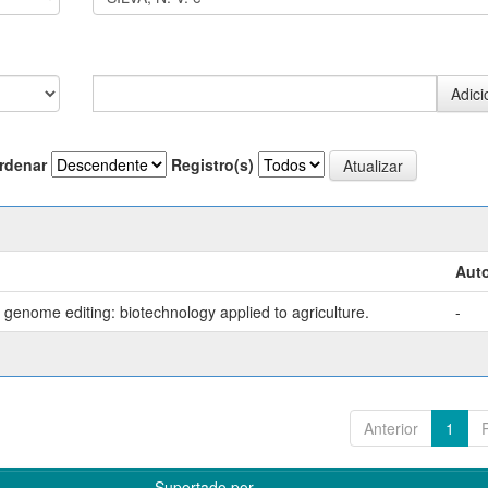
rdenar
Registro(s)
Auto
genome editing: biotechnology applied to agriculture.
-
Anterior
1
Suportado por