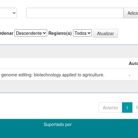
rdenar
Registro(s)
Auto
genome editing: biotechnology applied to agriculture.
-
Anterior
1
Suportado por