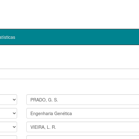
atísticas