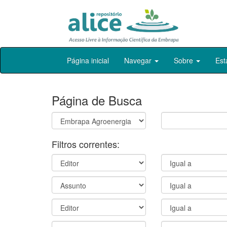
Skip
Página inicial
Navegar
Sobre
Est
navigation
Página de Busca
Filtros correntes: