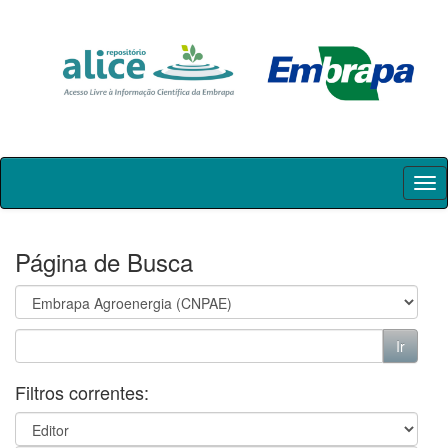
Skip
navigation
Página de Busca
Filtros correntes: