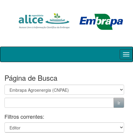
Skip
navigation
Página de Busca
Filtros correntes: