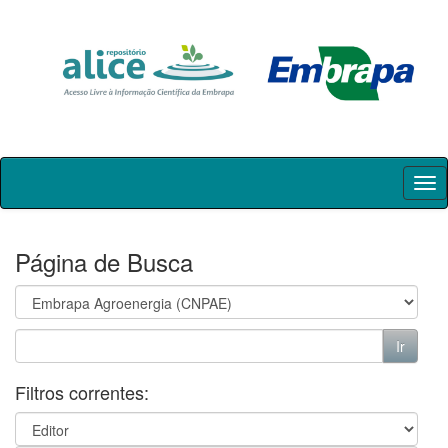
Skip
navigation
Página de Busca
Filtros correntes: