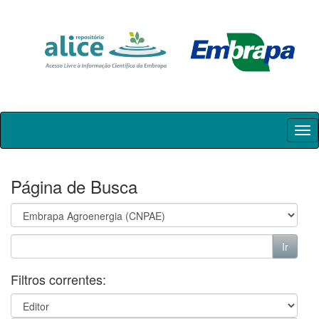
Skip
navigation
Página de Busca
Filtros correntes: