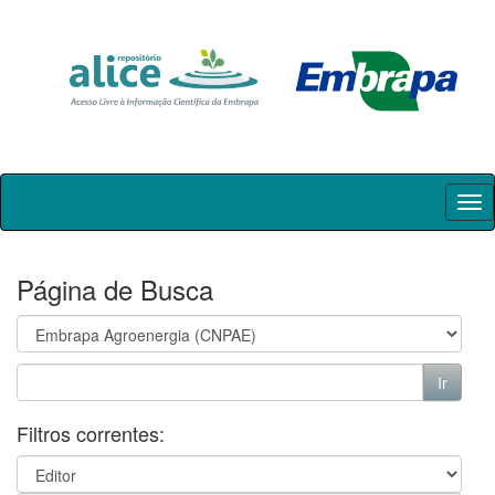
Skip
navigation
Página de Busca
Filtros correntes: