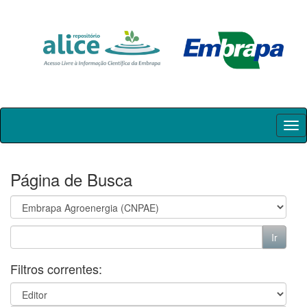
Skip
navigation
Página de Busca
Filtros correntes: