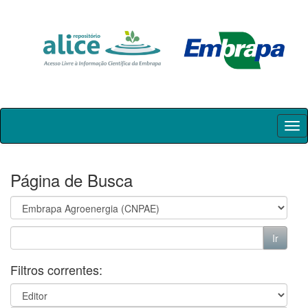
Skip
navigation
Página de Busca
Filtros correntes: