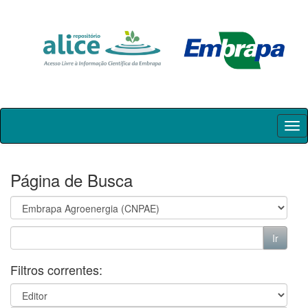
Skip
navigation
Página de Busca
Filtros correntes: