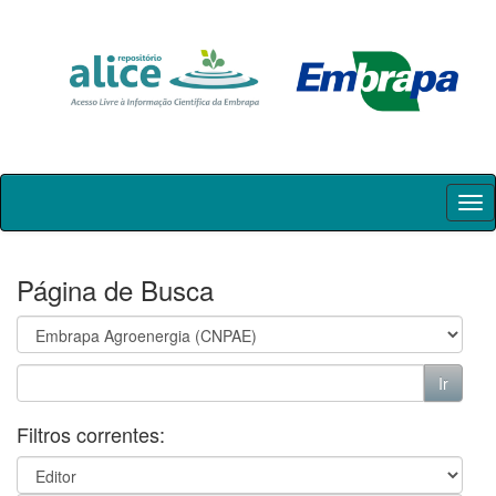
Skip
navigation
Página de Busca
Filtros correntes: