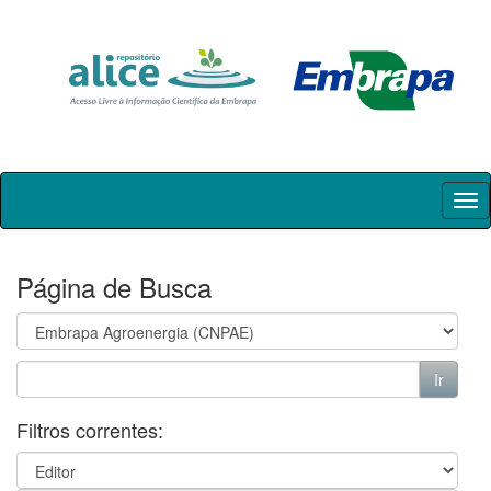
Skip
navigation
Página de Busca
Filtros correntes: