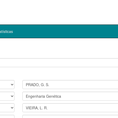
atísticas