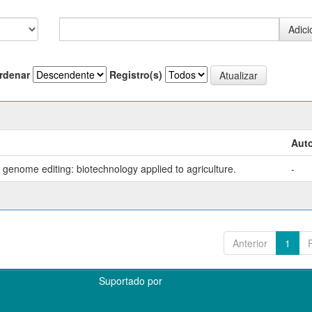
rdenar
Registro(s)
Auto
genome editing: biotechnology applied to agriculture.
-
Anterior
1
Suportado por