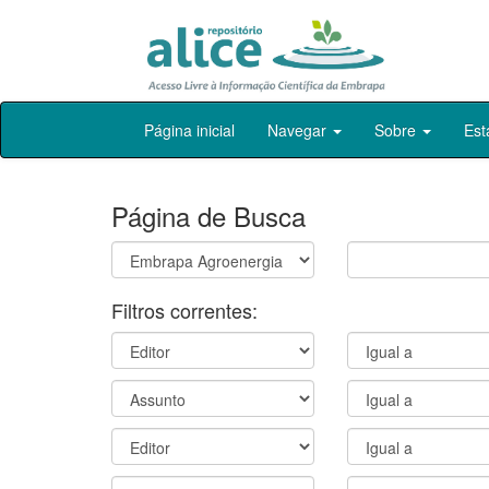
Skip
Página inicial
Navegar
Sobre
Est
navigation
Página de Busca
Filtros correntes: