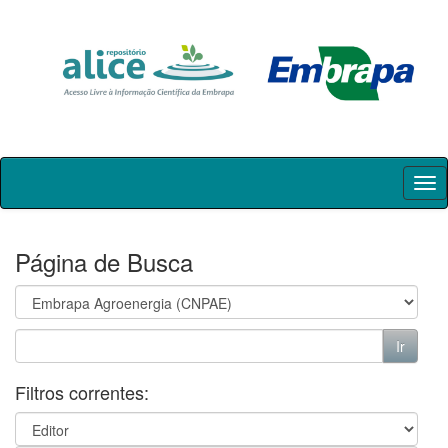
Skip
navigation
Página de Busca
Filtros correntes: