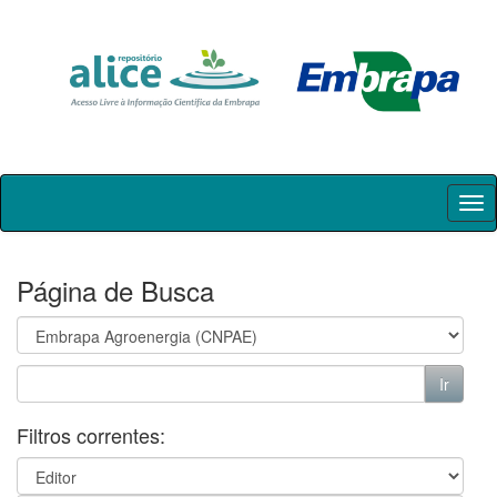
Skip
navigation
Página de Busca
Filtros correntes: