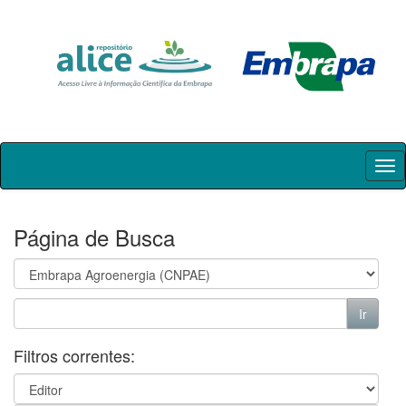
Skip
navigation
Página de Busca
Filtros correntes: