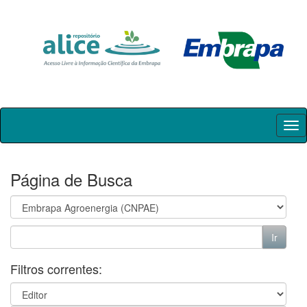
Skip
navigation
Página de Busca
Filtros correntes: