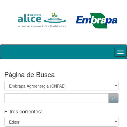
Skip
navigation
Página de Busca
Filtros correntes: