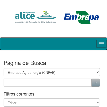
Skip
navigation
Página de Busca
Filtros correntes: