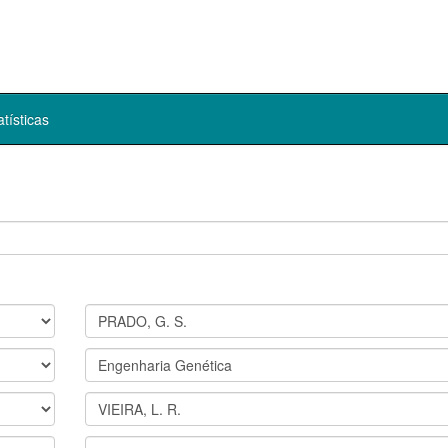
atísticas