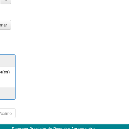
r(es)
Póximo
Empresa Brasileira de Pesquisa Agropecuária -