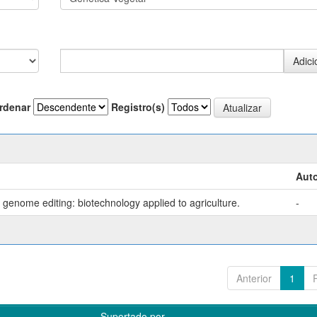
rdenar
Registro(s)
Auto
genome editing: biotechnology applied to agriculture.
-
Anterior
1
Suportado por