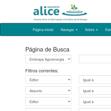
Skip
Página inicial
Navegar
Sobre
Est
navigation
Página de Busca
Filtros correntes: