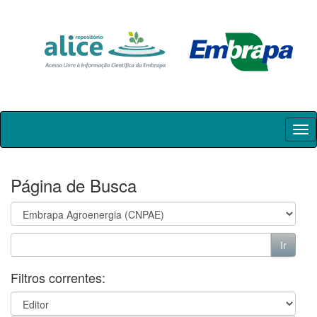
Skip
navigation
Página de Busca
Filtros correntes: