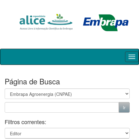
Skip
navigation
Página de Busca
Filtros correntes: