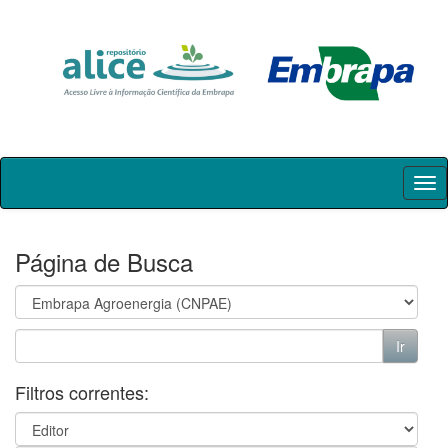
Skip
navigation
Página de Busca
Filtros correntes: