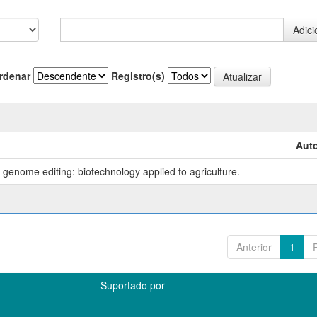
rdenar
Registro(s)
Auto
genome editing: biotechnology applied to agriculture.
-
Anterior
1
Suportado por