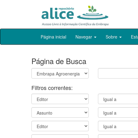
Skip
Página inicial
Navegar
Sobre
Est
navigation
Página de Busca
Filtros correntes: