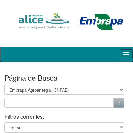
Skip
navigation
Página de Busca
Filtros correntes: