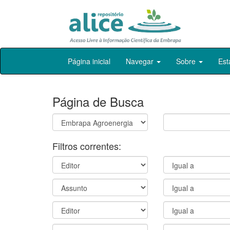
Skip
Página inicial
Navegar
Sobre
Est
navigation
Página de Busca
Filtros correntes: