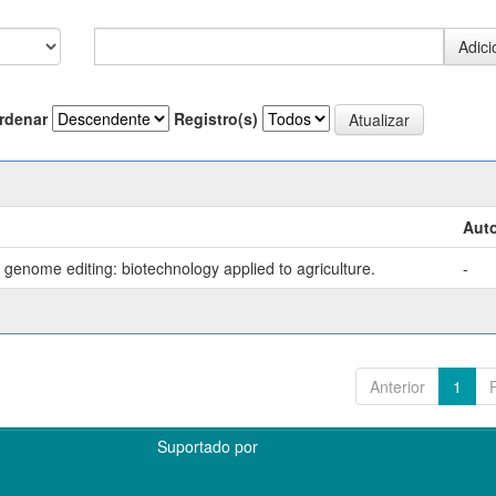
rdenar
Registro(s)
Auto
genome editing: biotechnology applied to agriculture.
-
Anterior
1
Suportado por