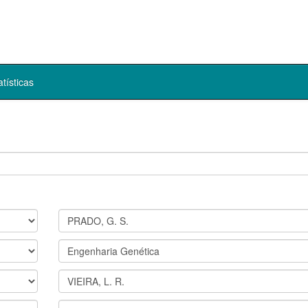
atísticas