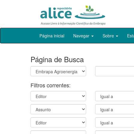
Skip
Página inicial
Navegar
Sobre
Est
navigation
Página de Busca
Filtros correntes: