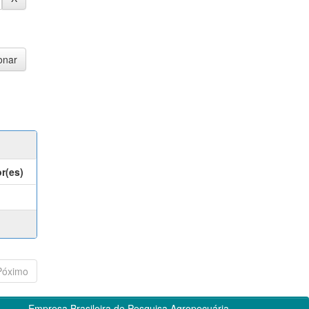
r(es)
Póximo
Empresa Brasileira de Pesquisa Agropecuária -