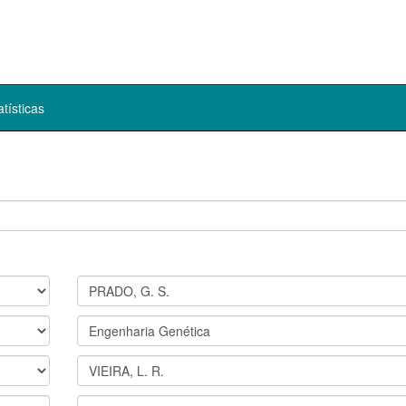
atísticas