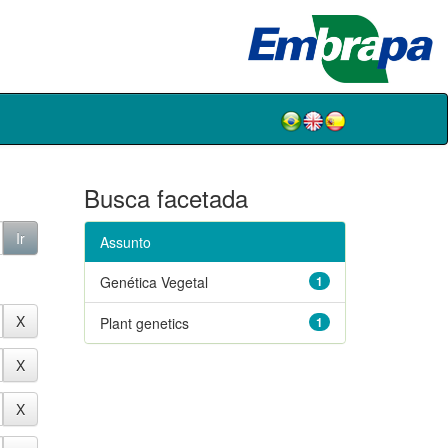
Busca facetada
Assunto
Genética Vegetal
1
Plant genetics
1