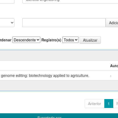
rdenar
Registro(s)
Auto
genome editing: biotechnology applied to agriculture.
-
Anterior
1
Suportado por