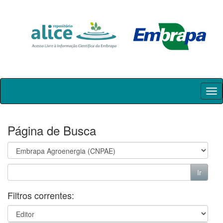
Skip
navigation
Página de Busca
Filtros correntes: