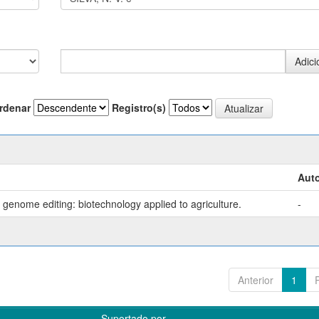
rdenar
Registro(s)
Auto
genome editing: biotechnology applied to agriculture.
-
Anterior
1
Suportado por