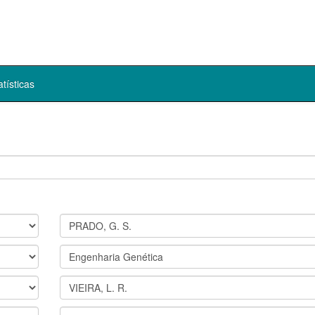
atísticas