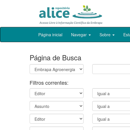
Skip
Página inicial
Navegar
Sobre
Est
navigation
Página de Busca
Filtros correntes: