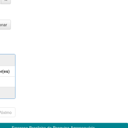
r(es)
Póximo
Empresa Brasileira de Pesquisa Agropecuária -