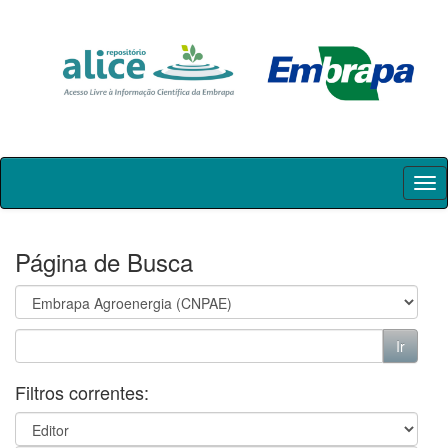
Skip
navigation
Página de Busca
Filtros correntes: