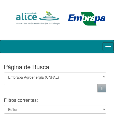
Skip
navigation
Página de Busca
Filtros correntes: