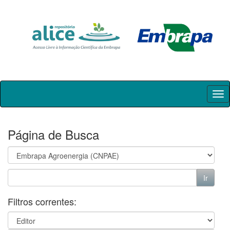
Skip
navigation
Página de Busca
Filtros correntes: