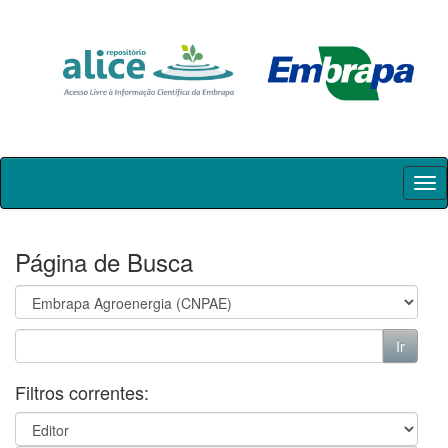
Skip
navigation
Página de Busca
Filtros correntes: