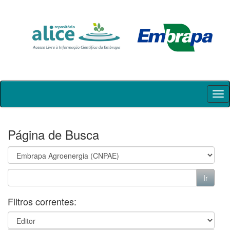
Skip
navigation
Página de Busca
Filtros correntes: